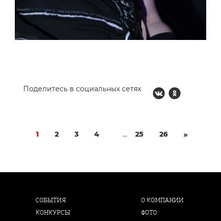
Поделитесь в социальных сетях
1
2
3
4
...
25
26
»
СОБЫТИЯ
О КОМПАНИИ
КОНКУРСЫ
ФОТО