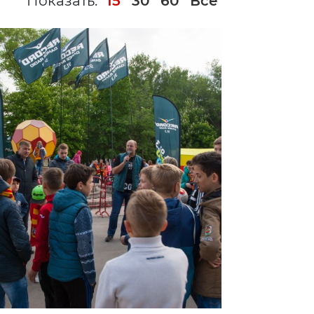
Показать:
15
30
60
Все