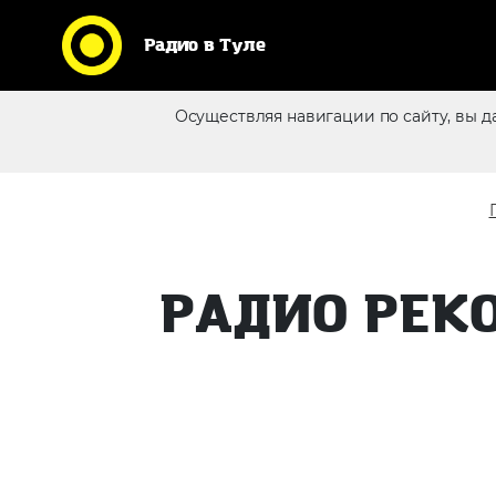
Радио в Туле
Кликни по логотипу любимой
Осуществляя навигации по сайту, вы д
станции и слушай радио
Реклама в эфире
online
РАДИО РЕКО