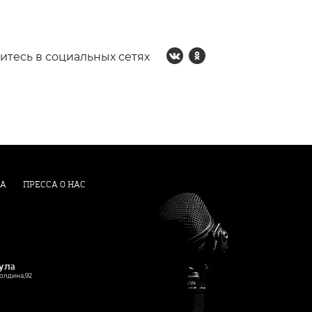
итесь в социальных сетях
А
ПРЕССА О НАС
Тула
Болдина,92