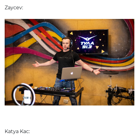
Zaycev:
Katya
Kac: