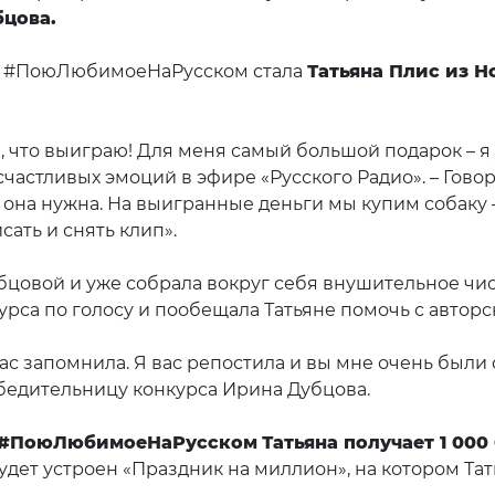
цова.
са #ПоюЛюбимоеНаРусском стала
Татьяна Плис из 
«Люби меня долго».
а, что выиграю! Для меня самый большой подарок – я
 счастливых эмоций в эфире «Русского Радио». – Гово
о она нужна. На выигранные деньги мы купим собаку 
и мечтаю её записать и снять 
бцовой и уже собрала вокруг себя внушительное чис
урса по голосу и пообещала Татьяне помочь с авторс
вас запомнила. Я вас репостила и вы мне очень были
равила победительницу конкурса Ирина
#ПоюЛюбимоеНаРусском
Татьяна получает 1 000
удет устроен «Праздник на миллион», на котором Та