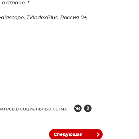
 в стране
. *
diascope
,
TV
Index
Plus
, Россия 0+,
итесь в социальных сетях
Следующая