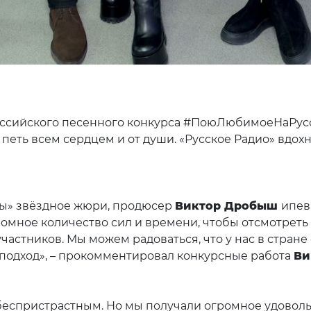
российского песенного конкурса #ПоюЛюбимоеНаРусск
петь всем сердцем и от души. «Русское Радио» вдохн
лено более 15 
цы» звёздное жюри, продюсер
Виктор Дробыш
ипев
омное количество сил и времени, чтобы отсмотреть 
астников. Мы можем радоваться, что у нас в стране е
 подход», – прокомментировал конкурсные работа
В
спристрастным. Но мы получали огромное удовольс