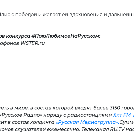
яну Плис с победой и желает ей вдохновения 
ров конкурса #ПоюЛюбимоеНаРусском:
офонов WSTER.ru
кую Телен
ть в мире, в состав которой входят более 3150 гор
*. «Русское Радио» наряду с радиостанциями
Хит FM
,
ит в состав холдинга
«Русская Медиагруппа».
Сумм
лионов слушателей ежемесячно. Телеканал RU.TV на