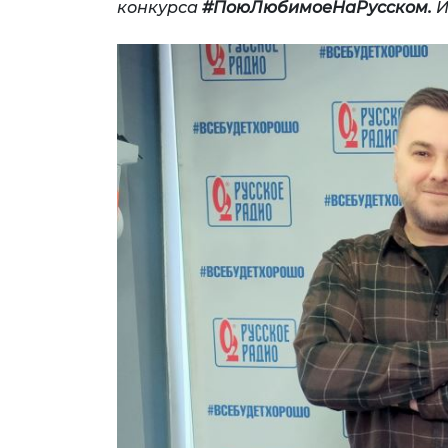
конкурса
#ПоюЛюбимоеНаРусском.
И