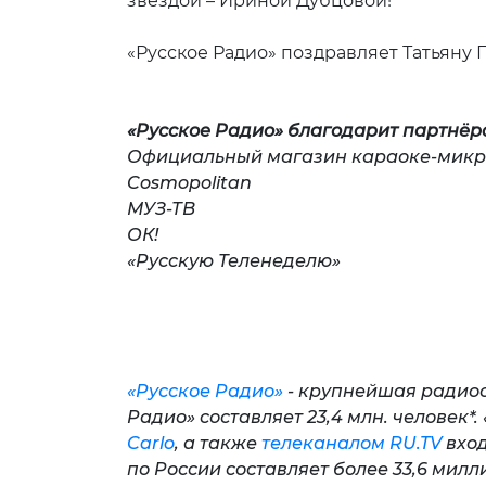
звездой – Ириной Дубцовой!
«Русское Радио» поздравляет Тать
«Русское Радио» благодарит партнё
Официальный магазин караоке-микр
Cosmopolitan
МУЗ-ТВ
ОК!
«Русс
«Русское Радио»
- крупнейшая радиосе
Радио» составляет 23,4 млн. человек
Carlo
, а также
телеканалом RU.TV
вход
по России составляет более 33,6 мил