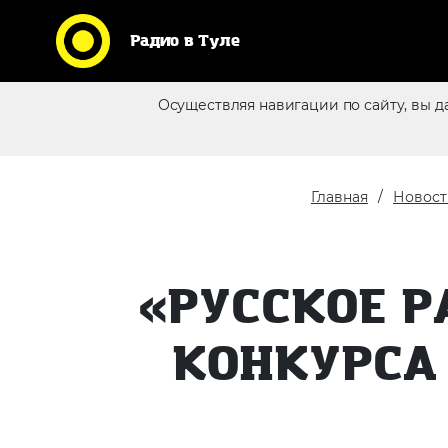
Радио в Туле
Кликни по логотипу любимой
Осуществляя навигации по сайту, вы д
станции и слушай радио
Реклама в эфире
online
Главная
Новост
«РУССКОЕ 
КОНКУРСА