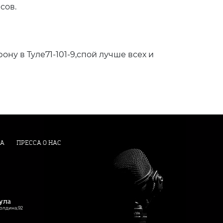
сов.
у в Туле71-101-9,спой лучше всех и
А
ПРЕССА О НАС
Тула
Болдина,92