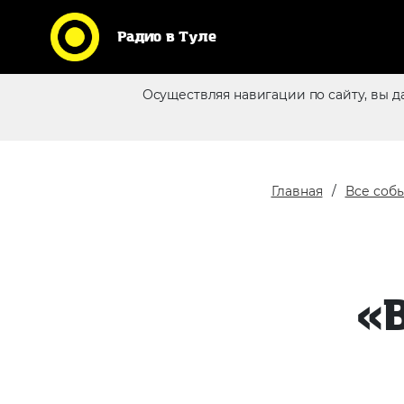
Радио в Туле
Кликни по логотипу любимой
Осуществляя навигации по сайту, вы д
станции и слушай радио
Реклама в эфире
online
Главная
Все соб
«