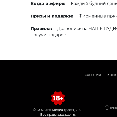
Когда в эфире:
Каждый будний день 
Призы и подарки:
Фирменные прян
Правила:
Дозвонись на НАШЕ РАДИО 
получи подарок.
СОБЫТИЯ
КОНК
promo
© ООО «РА Медиа траст», 2021
Все права защищены.