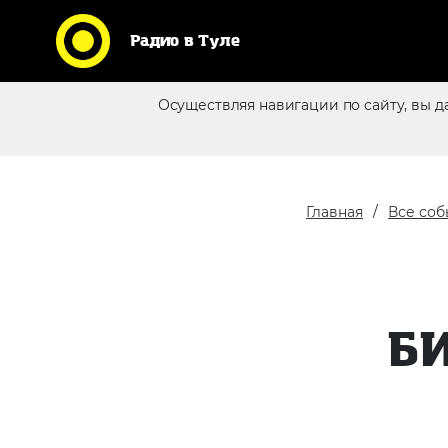
Радио в Туле
Кликни по логотипу любимой
Осуществляя навигации по сайту, вы д
станции и слушай радио
Реклама в эфире
online
Главная
Все соб
Б