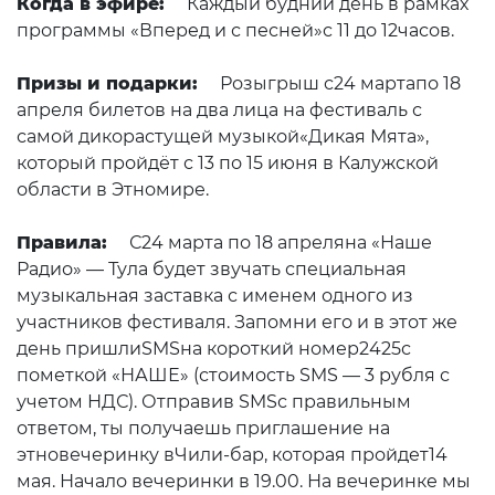
Когда в эфире:
Каждый будний день в рамках
программы «Вперед и с песней»с 11 до 12часов.
Призы и подарки:
Розыгрыш с24 мартапо 18
апреля билетов на два лица на фестиваль с
самой дикорастущей музыкой«Дикая Мята»,
который пройдёт с 13 по 15 июня в Калужской
области в Этномире.
Правила:
С24 марта по 18 апреляна «Наше
Радио» — Тула будет звучать специальная
музыкальная заставка с именем одного из
участников фестиваля. Запомни его и в этот же
день пришлиSMSна короткий номер2425с
пометкой «НАШЕ» (стоимость SMS — 3 рубля с
учетом НДС). Отправив SMSс правильным
ответом, ты получаешь приглашение на
этновечеринку вЧили-бар, которая пройдет14
мая. Начало вечеринки в 19.00. На вечеринке мы