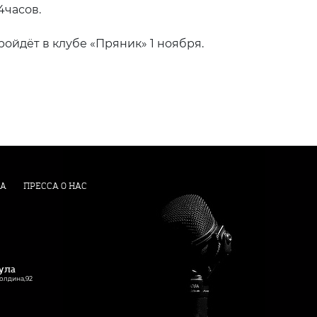
4часов.
ойдёт в клубе «Пряник» 1 ноября.
А
ПРЕССА О НАС
Тула
Болдина,92