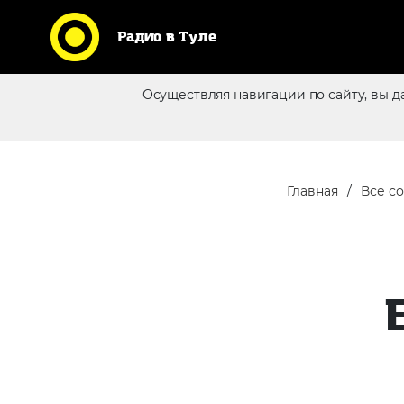
Радио в Туле
Кликни по логотипу любимой
Осуществляя навигации по сайту, вы д
станции и слушай радио
Реклама в эфире
online
Главная
Все с