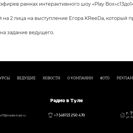
фирев рамках интерактивного шоу «Play Box»с13до1
на 2 лица на выступление Егора KReeDа, который пр
на задание ведущего.
УРСЫ
ВЕДУЩИЕ
НОВОСТИ
О КОМПАНИИ
ФОТО
РЕКЛАМ
Радио в Туле
г. 
+7 (4872) 250 470
71@media-trast.ru
ул. 