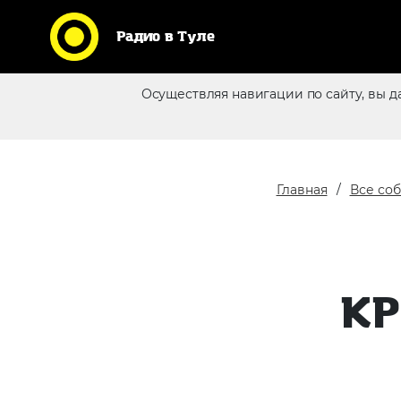
Радио в Туле
Кликни по логотипу любимой
Осуществляя навигации по сайту, вы д
станции и слушай радио
Реклама в эфире
online
Главная
Все со
КР