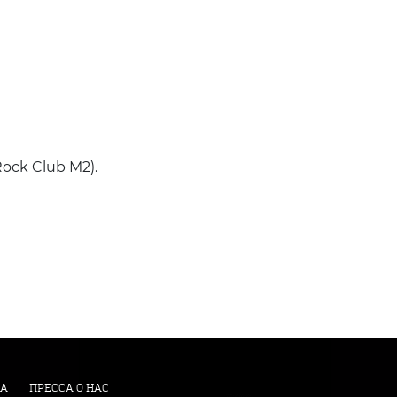
ock Club M2).
А
ПРЕССА О НАС