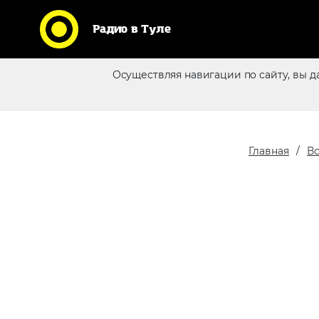
Радио в Туле
Кликни по логотипу любимой
Осуществляя навигации по сайту, вы д
станции и слушай радио
Реклама в эфире
online
Главная
Вс