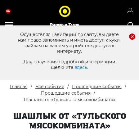
Радио в Туле
Осуществляя навигации по сайту, вы даете
нам право запоминать и иметь доступ к куки-
файлам на вашем устройстве доступа к
8 (4872) 250 470
Реклама в эфире
интернету.
Для получения подробной информации
щелкните
здесь.
Главная
Все события
Прошедшие события
Прошедшие события
Шашлык от «Тульского мясокомбината»
ШАШЛЫК ОТ «ТУЛЬСКОГО
МЯСОКОМБИНАТА»