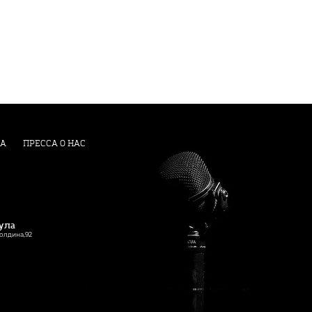
А
ПРЕССА О НАС
Тула
Болдина,92