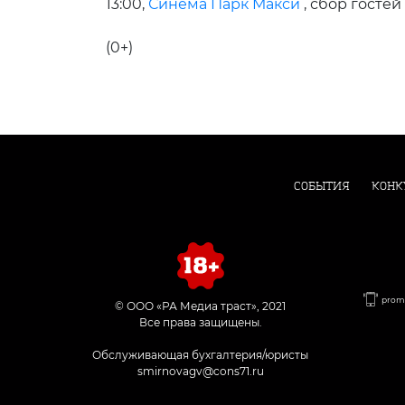
13:00,
Синема Парк Макси
, сбор гостей 
(0+)
СОБЫТИЯ
КОНК
promo
© ООО «РА Медиа траст», 2021
Все права защищены.
Обслуживающая бухгалтерия/юристы
smirnovagv@cons71.ru