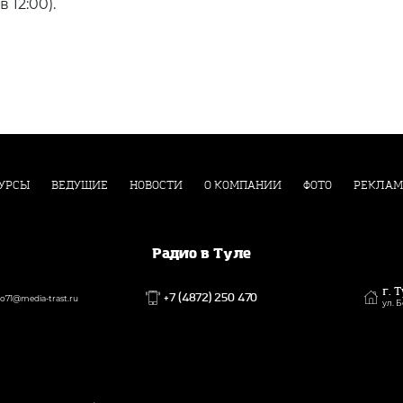
в 12:00).
УРСЫ
ВЕДУЩИЕ
НОВОСТИ
О КОМПАНИИ
ФОТО
РЕКЛАМ
Радио в Туле
г. 
+7 (4872) 250 470
71@media-trast.ru
ул. 