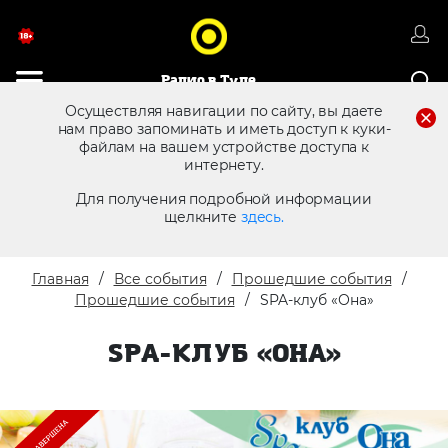
Радио в Туле
Осуществляя навигации по сайту, вы даете
нам право запоминать и иметь доступ к куки-
файлам на вашем устройстве доступа к
8 (4872) 250 470
Реклама в эфире
интернету.
Для получения подробной информации
щелкните
здесь.
Главная
Все события
Прошедшие события
Прошедшие события
SPA-клуб «Она»
SPA-КЛУБ «ОНА»