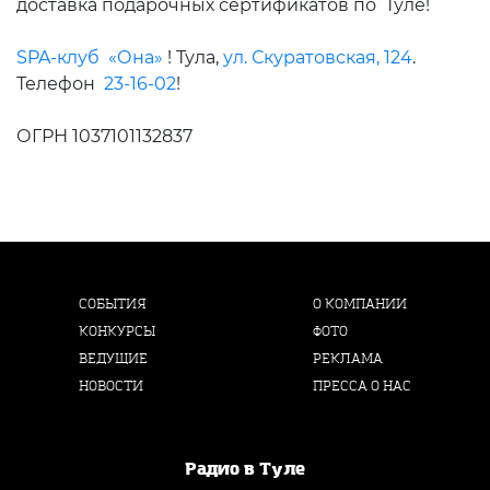
доставка подарочных сертификатов по Туле!
SPA-клуб «Она»
! Тула,
ул. Скуратовская, 124
.
Телефон
23-16-02
!
ОГРН 1037101132837
СОБЫТИЯ
О КОМПАНИИ
КОНКУРСЫ
ФОТО
ВЕДУЩИЕ
РЕКЛАМА
НОВОСТИ
ПРЕССА О НАС
Радио в Туле