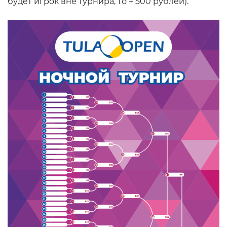
будет игрок вне турнира, то + 500 рублей).