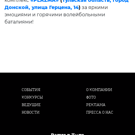
комплекс
«PLAZMA»
(
Тульская область, город
Донской, улица Герцена, 14
)
за яркими
эмоциями и горячими волейбольными
баталиями!
СОБЫТИЯ
О КОМПАНИИ
КОНКУРСЫ
ФОТО
ВЕДУЩИЕ
РЕКЛАМА
НОВОСТИ
ПРЕССА О НАС