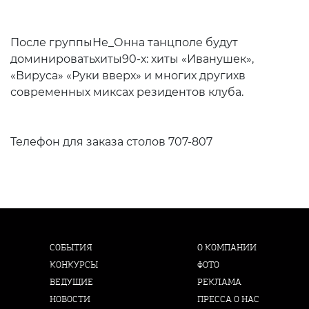
После группыНе_Онна танцполе будут
доминироватьхиты90-х: хиты «Иванушек»,
«Вируса» «Руки вверх» и многих другихв
современных миксах резидентов клуба.
Телефон для заказа столов 707-807
СОБЫТИЯ
О КОМПАНИИ
КОНКУРСЫ
ФОТО
ВЕДУЩИЕ
РЕКЛАМА
НОВОСТИ
ПРЕССА О НАС