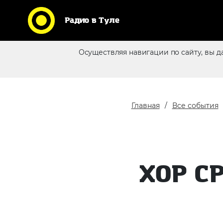
Радио в Туле
Кликни по логотипу любимой
Осуществляя навигации по сайту, вы д
станции и слушай радио
Реклама в эфире
online
Главная
Все события
ХОР С