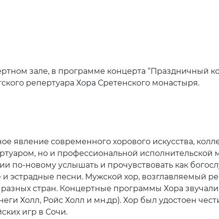
нцертном зале, в программе концерта “Праздничный 
етского репертуара Хора Сретенского монастыря.
ное явление современного хорового искусства, колл
туаром, но и профессиональной исполнительской м
и по-новому услышать и прочувствовать как богос
е и эстрадные песни. Мужской хор, возглавляемый р
 разных стран. Концертные программы Хора звучали 
еги Холл, Ройс Холл и мн.др). Хор был удостоен чес
ких игр в Сочи.