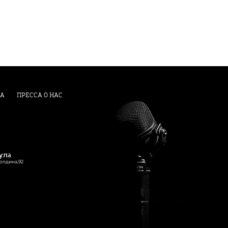
А
ПРЕССА О НАС
Тула
Болдина,92