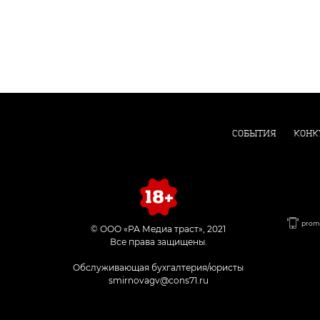
СОБЫТИЯ
КОНК
promo
© ООО «РА Медиа траст», 2021
Все права защищены.
Обслуживающая бухгалтерия/юристы
smirnovagv@cons71.ru